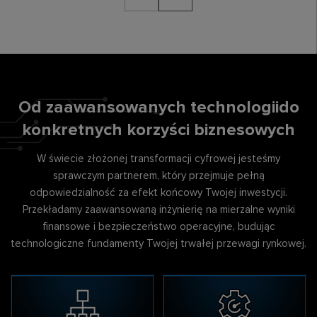
Project management we
Doradztwo technologiczne
Podniesienie wartości
wdrożeniach
i projekty SWAP
nieruchomości poprzez
Od zaawansowanych technologii
do
telekomunikacyjnych
infrastruktury sieciowej
nowoczesną łączność
konkretnych korzyści biznesowych
W świecie złożonej transformacji cyfrowej jesteśmy
Sieć core, IP i network assurance
sprawczym partnerem, który przejmuje pełną
Technologie łączności dla nieruchomości i
odpowiedzialność za efekt końcowy Twojej inwestycji.
obiektów
Przekładamy zaawansowaną inżynierię na mierzalne wyniki
finansowe i bezpieczeństwo operacyjne, budując
technologiczne fundamenty Twojej trwałej przewagi rynkowej.
Wdrożenia projektów IP
Network assurance i digital
twin
Distributed Antenna
Private 5G
System DAS