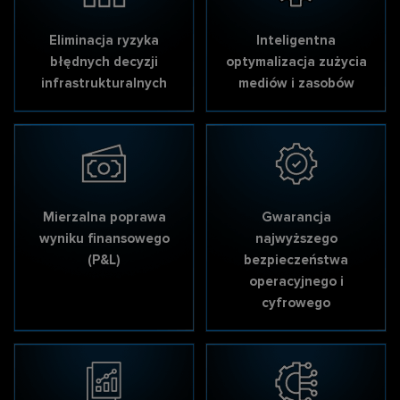
Deep network observability
Automatyzacja i
Eliminacja ryzyka
Inteligentna
orkiestracja w sieciach IP
błędnych decyzji
optymalizacja zużycia
infrastrukturalnych
mediów i zasobów
Cyberbezpieczeństwo sieci
Agenci AI w operacjach
oraz zarządzanie
sieciowych
politykami bezpieczeństwa
Mierzalna poprawa
Gwarancja
wyniku finansowego
najwyższego
(P&L)
bezpieczeństwa
operacyjnego i
Sieć access, FTTH
cyfrowego
SDN control i orkiestracja w
Rozwiązania XGS-PON dla
sieci access
operatorów