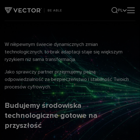
PL
W niepewnym świecie dynamicznych zmian
technologicznych,
to brak adaptacji staje się większym
ryzykiem niż sama transformacja.
Jako sprawczy partner przejmujemy pełną
odpowiedzialność
za bezpieczeństwo i stabilność Twoich
procesów cyfrowych.
Budujemy środowiska
technologiczne
gotowe na
przyszłość