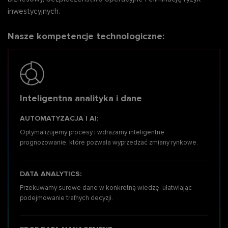
inwestycyjnych.
Optymalizacja wydajności
Wsparcie techniczne i
sieci telekomunikacyjnych
utrzymanie rozwiązań
Nasze kompetencje technologiczne:
Patch management
Specjalistyczny transfer
Inteligentna analityka i dane
infrastruktury
wiedzy i szkolenia
telekomunikacyjnej
AUTOMATYZACJA I AI:
Optymalizujemy procesy
i wdrażamy inteligentne
prognozowanie, które pozwala wyprzedzać zmiany rynkowe.
DATA ANALYTICS:
Przekuwamy surowe dane
w konkretną wiedzę, ułatwiając
podejmowanie trafnych decyzji.