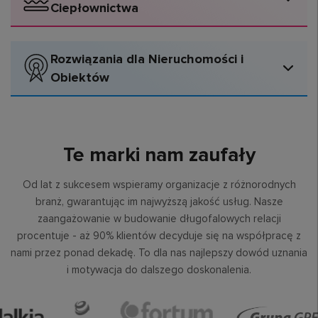
sieci telco
Ciepłownictwa
Telemetria sieci ciepłowniczej
Rozwiązania dla Nieruchomości i
Doradztwo
Audyty infrastruktury
Obiektów
i konsulting biznesowo-
i strategie migracji
technologiczy dla
sieciowej
operatorów
Telemetria węzłów
Telemetria sieci
Usługi łączności wewnątrzbudynkowej i Private
ciepłowniczych
preizolowanej
5G
Te marki nam zaufały
Od lat z sukcesem wspieramy organizacje z różnorodnych
branż, gwarantując im najwyższą jakość usług. Nasze
Wsparcie w procesach M&A
Zarządzanie jakością
Audyt jakości
Connectivity as a Service
sieci telekomunikacyjnych
doświadczeń użytkowników
zaangażowanie w budowanie długofalowych relacji
Telemetria komór
Telemetria mierników
wewnątrzbudynkowej sieci
(CaaS)
(QoE) w sieciach telco
procentuje - aż 90% klientów decyduje się na współpracę z
ciepłowniczych
lokalowych
komórkowej
nami przez ponad dekadę. To dla nas najlepszy dowód uznania
i motywacja do dalszego doskonalenia.
Inteligentne Zarządzanie Energią Cieplną