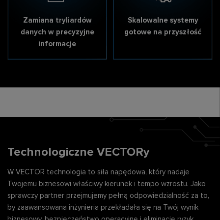
Zamiana tryliardów
Skalowalne systemy
danych w precyzyjne
gotowe na przyszłość
informacje
Nowoczesna infrastruktura
Ekosystem Wi-Fi 7
FTTH
Projekty SWAP sieci
Testy interop urządzeń i
dostępowej
systemów w sieci access
Technologiczne VECTORy
W VECTOR technologia to siła napędowa, który nadaje
Utrzymanie, optymalizacja i wsparcie operacyjne
Twojemu biznesowi właściwy kierunek i tempo wzrostu. Jako
sieci telco
sprawczy partner przejmujemy pełną odpowiedzialność za to,
by zaawansowana inżynieria przekładała się na Twój wynik
biznesowy, bezpieczeństwo operacyjne i eliminację ryzyk